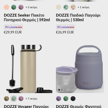
+ 5 ακόμη
+ 1 ακόμη
DOZZE Seeker Πακέτο
DOZZE Παιδικό Παγούρι
Ποτηριού Θερμός | 592ml
Θερμός | 530ml
Customizable
Customizable
Κανονική τιμή
Κανονική τιμή
€29,99 EUR
€26,99 EUR
+ 7 ακόμη
DOZZE Voyager Παγούρι
DOZZE Θερμός Φαγητού