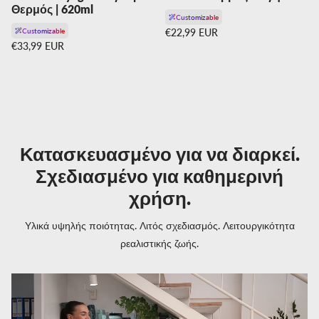
Θερμός | 620ml
Customizable
Κανονική τιμή
Customizable
€22,99 EUR
Κανονική τιμή
€33,99 EUR
Κατασκευασμένο για να διαρκεί.
Σχεδιασμένο για καθημερινή
χρήση.
Υλικά υψηλής ποιότητας. Λιτός σχεδιασμός. Λειτουργικότητα
ρεαλιστικής ζωής.